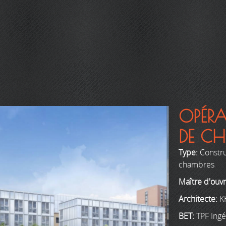
OPÉR
DE CH
Type:
Constru
chambres
Maître d'ouv
Architecte:
K
BET:
TPF Ingé