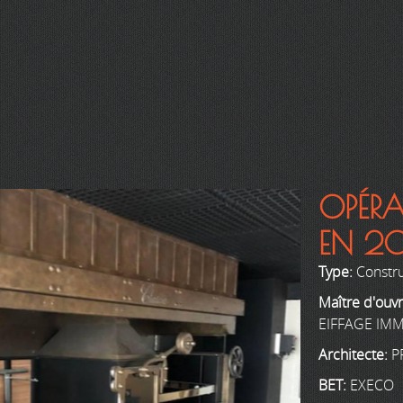
OPÉRA
EN 20
Type:
Constr
Maître d'ouv
EIFFAGE IMM
Architecte:
P
BET:
EXECO